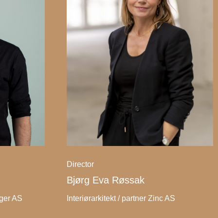
Director
Bjørg Eva Røssak
nger AS
Interiørarkitekt / partner Zinc AS