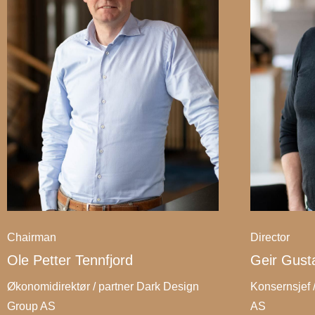
Chairman
Director
Ole Petter Tennfjord
Geir Gust
Økonomidirektør / partner Dark Design
Konsernsjef 
Group AS
AS