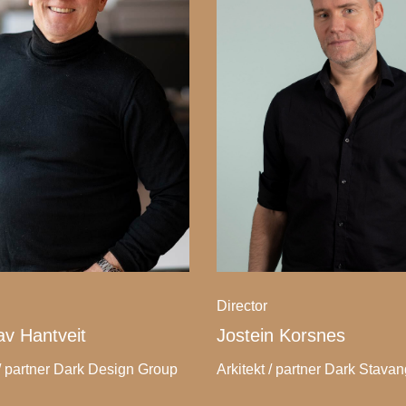
Director
av Hantveit
Jostein Korsnes
/ partner Dark Design Group
Arkitekt / partner Dark Stava