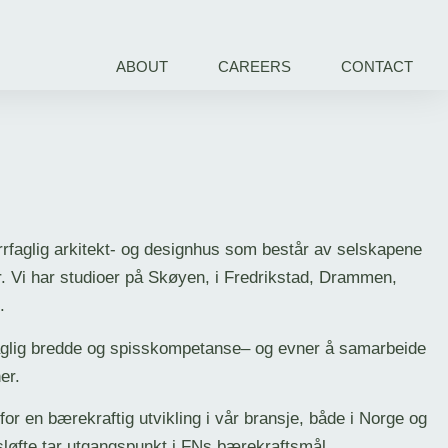
ABOUT
CAREERS
CONTACT
rfaglig arkitekt- og designhus som består av selskapene
. Vi har studioer på Skøyen, i Fredrikstad, Drammen,
.
 faglig bredde og spisskompetanse– og evner å samarbeide
er.
or en bærekraftig utvikling i vår bransje, både i Norge og
tsløfte tar utgangspunkt i FNs bærekraftsmål.